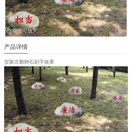
双击可放大
1
/
1
产品详情
贺家庄鹅卵石刻字效果