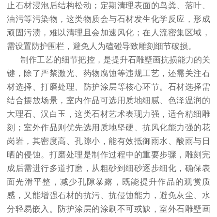
止石材浸泡后结构松动；定期清理表面的鸟粪、落叶、
油污等污染物，这类物质会与石材发生化学反应，形成
顽固污渍，难以清理且会加速风化；在人流密集区域，
需设置防护围栏，避免人为磕碰导致雕刻细节破损。
制作工艺的细节把控，是提升石雕壁画抗损能力的关
键，除了严禁激光、药物腐蚀等违规工艺，还需关注石
材选择、打磨处理、防护涂层等核心环节。石材选择需
结合摆放场景，室内作品可选用质地细腻、色泽温润的
大理石、汉白玉，这类石材艺术表现力强，适合精细雕
刻；室外作品则优先选用质地坚硬、抗风化能力强的花
岗岩，其密度高、孔隙小，能有效抵御雨水、酸雨与日
晒的侵蚀。打磨处理是制作过程中的重要步骤，雕刻完
成后需进行多道打磨，从粗砂到细砂逐步细化，确保表
面光滑平整，减少孔隙暴露，既能提升作品的观赏质
感，又能增强石材的抗污、抗侵蚀能力，避免灰尘、水
分轻易嵌入。防护涂层的涂刷不可或缺，室外石雕壁画