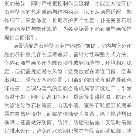
景的差异，同时严格把控制作全流程，才能全方位守护
石雕壁画的艺术质感与结构稳定。以下从场景适配、制
作细节、应急修复、长期养护四个维度，补充完善石雕
壁画的养护与制作规范，为各类场景下的石雕壁画保护
提供全面指引。
场景适配是石雕壁画养护的核心前提，室内与室外作
品的养护重点存在显著差异，需针对性调整方式方法。
室内石雕壁画多作为陈设摆件或墙面装饰，环境相对稳
定，但仍需规避潜在风险：避免放置在靠近门窗、空调
出风口、暖气设备的位置，门窗处的阳光直射易导致色
泽褪变，空调与暖气的直吹会造成局部环境过干，引发
石材干裂；同时远离卫生间、厨房等潮湿区域，防止水
汽渗透导致石材霉变、出现水渍。室外石雕壁画长期暴
露在自然环境中，面临的侵蚀更为复杂，除了规避烈日
暴晒，还需做好防雨、防污、防磕碰措施：安装时需做
好排水设计，避免雨水长期积聚在作品表面及底部，防