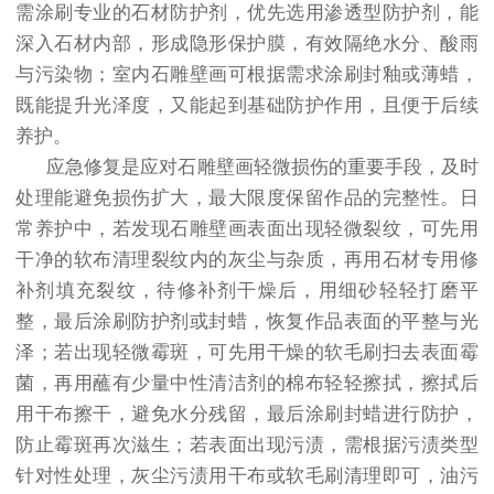
需涂刷专业的石材防护剂，优先选用渗透型防护剂，能
深入石材内部，形成隐形保护膜，有效隔绝水分、酸雨
与污染物；室内石雕壁画可根据需求涂刷封釉或薄蜡，
既能提升光泽度，又能起到基础防护作用，且便于后续
养护。
应急修复是应对石雕壁画轻微损伤的重要手段，及时
处理能避免损伤扩大，最大限度保留作品的完整性。日
常养护中，若发现石雕壁画表面出现轻微裂纹，可先用
干净的软布清理裂纹内的灰尘与杂质，再用石材专用修
补剂填充裂纹，待修补剂干燥后，用细砂轻轻打磨平
整，最后涂刷防护剂或封蜡，恢复作品表面的平整与光
泽；若出现轻微霉斑，可先用干燥的软毛刷扫去表面霉
菌，再用蘸有少量中性清洁剂的棉布轻轻擦拭，擦拭后
用干布擦干，避免水分残留，最后涂刷封蜡进行防护，
防止霉斑再次滋生；若表面出现污渍，需根据污渍类型
针对性处理，灰尘污渍用干布或软毛刷清理即可，油污