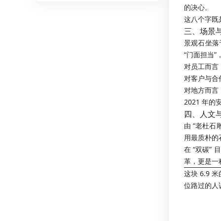
的决心。
这八个字既
三、场景
景观石坐落
“门面担当
对员工而言
对客户与合
对地方而言
2021 
四、人文
由 “老杜
用最质朴的
在 “双碳
革，更是一
这块 6.
位路过的人