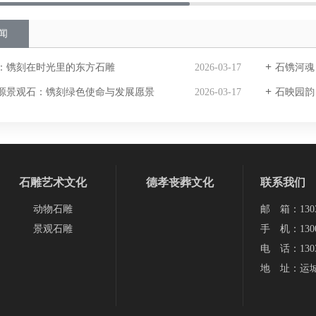
闻
：镌刻在时光里的东方石雕
2026-03-17
石镌河魂
源景观石：镌刻绿色使命与发展愿景
2026-03-17
石映园韵
石雕艺术文化
德孝丧葬文化
联系我们
动物石雕
邮 箱：13038
景观石雕
手 机：1300
电 话：1303
地 址：运