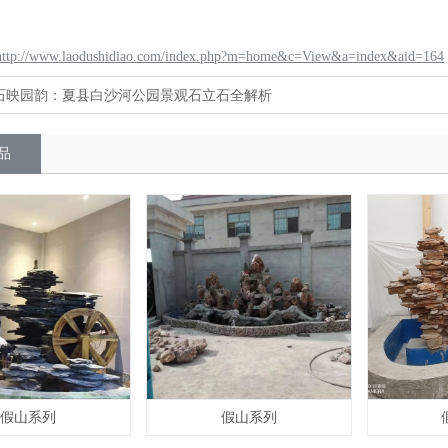
http://www.laodushidiao.com/index.php?m=home&c=View&a=index&aid=164
石映园韵：夏县白沙河公园景观石立石全解析
品
假山系列
假山系列