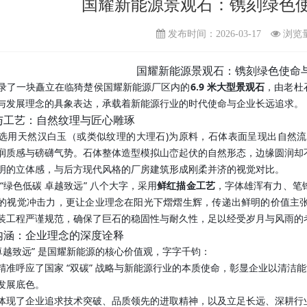
国耀新能源景观石：镌刻绿色
发布时间：2026-03-17
浏览
国耀新能源景观石：镌刻绿色使命
录了一块矗立在临猗楚侯国耀新能源厂区内的
6.9 米大型景观石
，由老杜
与发展理念的具象表达，承载着新能源行业的时代使命与企业长远追求。
与工艺：自然纹理与匠心雕琢
选用天然汉白玉（或类似纹理的大理石)为原料，石体表面呈现出自然
润质感与磅礴气势。石体整体造型模拟山峦起伏的自然形态，边缘圆润却
明的立体感，与后方现代风格的厂房建筑形成刚柔并济的视觉对比。
“绿色低碳 卓越致远” 八个大字，采用
鲜红描金工艺
，字体雄浑有力、笔
的视觉冲击力，更让企业理念在阳光下熠熠生辉，传递出鲜明的价值主
装工程严谨规范，确保了巨石的稳固性与耐久性，足以经受岁月与风雨的
内涵：企业理念的深度诠释
 卓越致远” 是国耀新能源的核心价值观，字字千钧：
精准呼应了国家 “双碳” 战略与新能源行业的本质使命，彰显企业以清
发展底色。
体现了企业追求技术突破、品质领先的进取精神，以及立足长远、深耕行