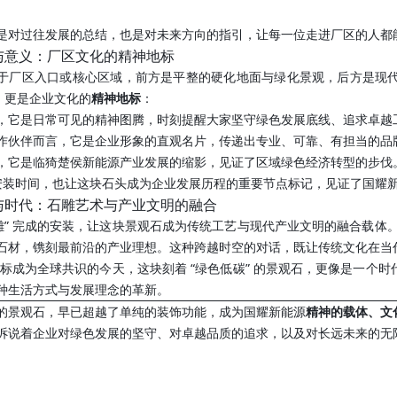
是对过往发展的总结，也是对未来方向的指引，让每一位走进厂区的人都
与意义：厂区文化的精神地标
于厂区入口或核心区域，前方是平整的硬化地面与绿化景观，后方是现
”，更是企业文化的
精神地标
：
，它是日常可见的精神图腾，时刻提醒大家坚守绿色发展底线、追求卓越
作伙伴而言，它是企业形象的直观名片，传递出专业、可靠、有担当的品
，它是临猗楚侯新能源产业发展的缩影，见证了区域绿色经济转型的步伐
年的安装时间，也让这块石头成为企业发展历程的重要节点标记，见证了国耀新
与时代：石雕艺术与产业文明的融合
石雕” 完成的安装，让这块景观石成为传统工艺与现代产业文明的融合载体
石材，镌刻最前沿的产业理想。这种跨越时空的对话，既让传统文化在当
” 目标成为全球共识的今天，这块刻着 “绿色低碳” 的景观石，更像是一
种生活方式与发展理念的革新。
9 米的景观石，早已超越了单纯的装饰功能，成为国耀新能源
精神的载体、文
诉说着企业对绿色发展的坚守、对卓越品质的追求，以及对长远未来的无