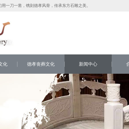
们用一刀一凿，镌刻德孝风骨，传承东方石雕之美。
文化
德孝丧葬文化
新闻中心