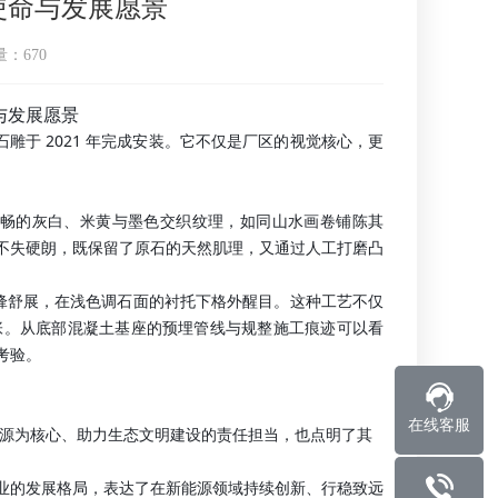
使命与发展愿景
量：
670
与发展愿景
石雕于 2021 年完成安装。它不仅是厂区的视觉核心，更
流畅的灰白、米黄与墨色交织纹理，如同山水画卷铺陈其
不失硬朗，既保留了原石的天然肌理，又通过人工打磨凸
锋舒展，在浅色调石面的衬托下格外醒目。这种工艺不仅
张。从底部混凝土基座的预埋管线与规整施工痕迹可以看
考验。
在线客服
洁能源为核心、助力生态文明建设的责任担当，也点明了其
业的发展格局，表达了在新能源领域持续创新、行稳致远