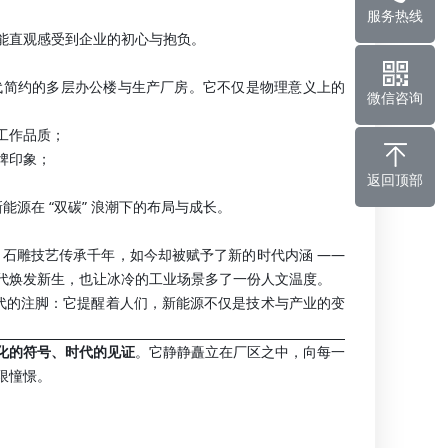
服务热线
能直观感受到企业的初心与抱负。
代简约的多层办公楼与生产厂房。它不仅是物理意义上的
微信咨询
工作品质；
牌印象；
返回顶部
。
能源在 “双碳” 浪潮下的布局与成长。
。石雕技艺传承千年，如今却被赋予了新的时代内涵 ——
代焕发新生，也让冰冷的工业场景多了一份人文温度。
个时代的注脚：它提醒着人们，新能源不仅是技术与产业的变
化的符号、时代的见证
。它静静矗立在厂区之中，向每一
限憧憬。