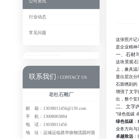
公司资讯
行业动态
常见问题
这张照片记
是企业精神
一、石材
这块景观石
上，兼具温
联系我们
显出层次分
/ CONTACT US
石面镌刻的 
增强了文字
老杜石雕厂
出，整个安
二、文字
邮 箱：13038011456@139.com
“绿色低碳
手 机：13008003884
绿色低碳
：
电 话：13038011456
业务方向与
地 址：运城运临路华旅物流园对面
卓越致远
：