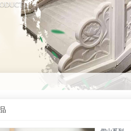
RODUCT
品