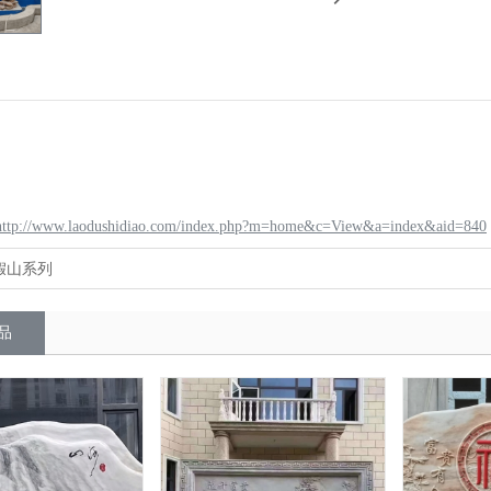
http://www.laodushidiao.com/index.php?m=home&c=View&a=index&aid=840
假山系列
品