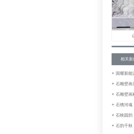
相关新
国耀新能
石雕壁画
石雕壁画
石镌河魂
石映园韵
石韵千秋