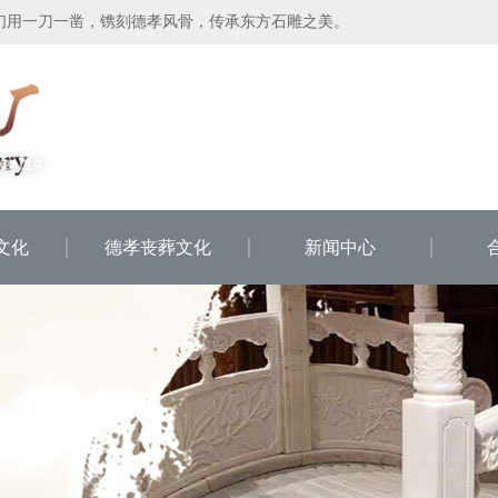
们用一刀一凿，镌刻德孝风骨，传承东方石雕之美。
文化
德孝丧葬文化
新闻中心